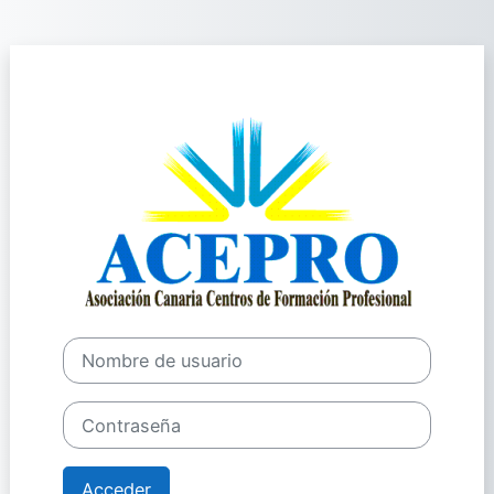
Salta al contenido principal
Entrar a Asoc. 
Nombre de usuario
Contraseña
Acceder